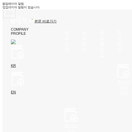
팝업레이어 알림
팝업레이어 알림이 없습니다.
EN
본문 바로가기
COMPANY
비
사
포
문
PROFILE
젠
업
트
의
소
분
폴
하
개
야
리
기
오
KR
회사소
개서
EN
국문
회사소
개서